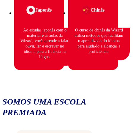
Japonês
Chinês
Ao estudar japonês com o
O curso de chinês da Wizard
material e as aulas da
utiliza métodos que facilitam
Wizard, você aprende a falar,
o aprendizado do idioma
ouvir, ler e escrever no
para ajudá-lo a alcançar a
idioma para a fluência na
proficiência.
língua.
SOMOS UMA ESCOLA
PREMIADA