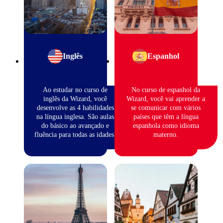
Inglês
Espanhol
Ao estudar no curso de
No curso de espanhol da
inglês da Wizard, você
Wizard, você vai aprender a
desenvolve as 4 habilidades
se comunicar com vários
na língua inglesa. São aulas
países que têm a língua
do básico ao avançado e
espanhola como idioma
fluência para todas as idades.
materno.