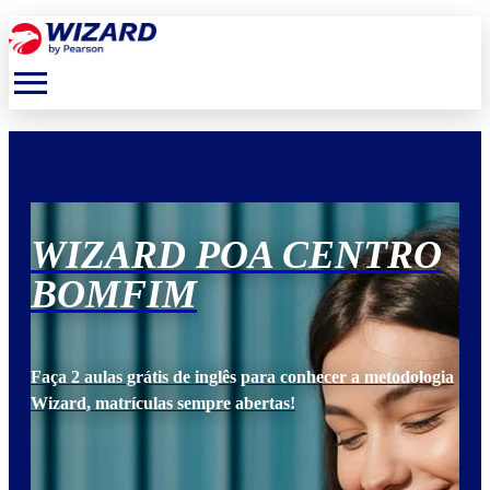
menu
O
WIZARD POA CENTRO
W
BOMFIM
B
ogia
Faça 2 aulas grátis de inglês para conhecer a metodologia
Faça
Wizard, matrículas sempre abertas!
Wiz