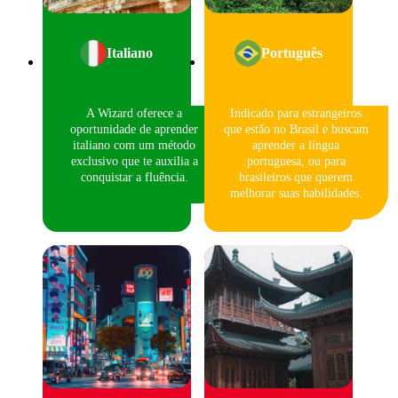
Italiano
Português
A Wizard oferece a
Indicado para estrangeiros
oportunidade de aprender
que estão no Brasil e buscam
italiano com um método
aprender a língua
exclusivo que te auxilia a
portuguesa, ou para
conquistar a fluência.
brasileiros que querem
melhorar suas habilidades.