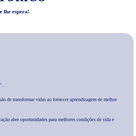
e lhe espera!
“.
são de transformar vidas ao fornecer aprendizagem de melhor
cação abre oportunidades para melhores condições de vida e