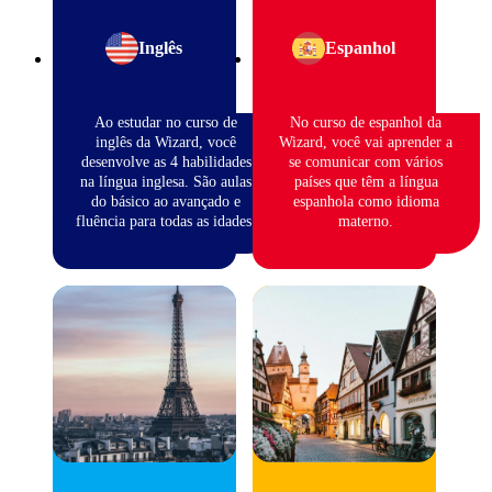
Inglês
Espanhol
Ao estudar no curso de
No curso de espanhol da
inglês da Wizard, você
Wizard, você vai aprender a
desenvolve as 4 habilidades
se comunicar com vários
na língua inglesa. São aulas
países que têm a língua
do básico ao avançado e
espanhola como idioma
fluência para todas as idades.
materno.