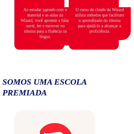
Ao estudar japonês com o
O curso de chinês da Wizard
material e as aulas da
utiliza métodos que facilitam
Wizard, você aprende a falar,
o aprendizado do idioma
ouvir, ler e escrever no
para ajudá-lo a alcançar a
idioma para a fluência na
proficiência.
língua.
SOMOS UMA ESCOLA
PREMIADA