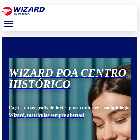
menu
O
WIZARD POA CENTRO
W
HISTÓRICO
H
ogia
Faça 2 aulas grátis de inglês para conhecer a metodologia
Faça
Wizard, matrículas sempre abertas!
Wiz