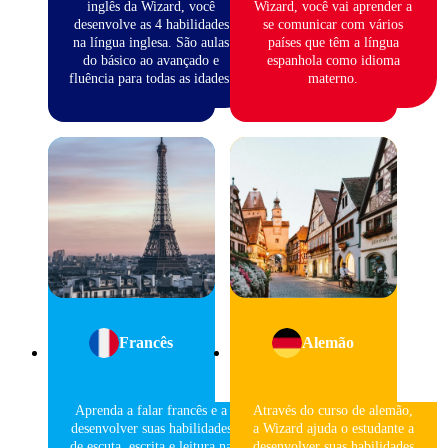
inglês da Wizard, você
Wizard, você vai aprender a
desenvolve as 4 habilidades
se comunicar com vários
na língua inglesa. São aulas
países que têm a língua
do básico ao avançado e
espanhola como idioma
fluência para todas as idades.
materno.
Francês
Alemão
Aprenda a falar francês e a
Através do curso de alemão,
desenvolver suas habilidades
a Wizard ajuda o estudante a
de escuta, escrita e leitura na
desenvolver suas habilidades