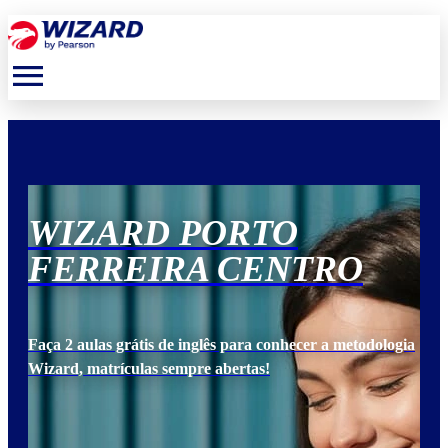
menu
WIZARD PORTO
W
FERREIRA CENTRO
F
ogia
Faça 2 aulas grátis de inglês para conhecer a metodologia
Faça
Wizard, matrículas sempre abertas!
Wiz