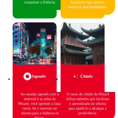
conquistar a fluência.
brasileiros que querem
melhorar suas habilidades.
Japonês
Chinês
Ao estudar japonês com o
O curso de chinês da Wizard
material e as aulas da
utiliza métodos que facilitam
Wizard, você aprende a falar,
o aprendizado do idioma
ouvir, ler e escrever no
para ajudá-lo a alcançar a
idioma para a fluência na
proficiência.
língua.