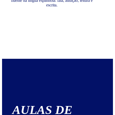
fluente na língua espanhola: fala, audição, leitura e
escrita.
AULAS DE