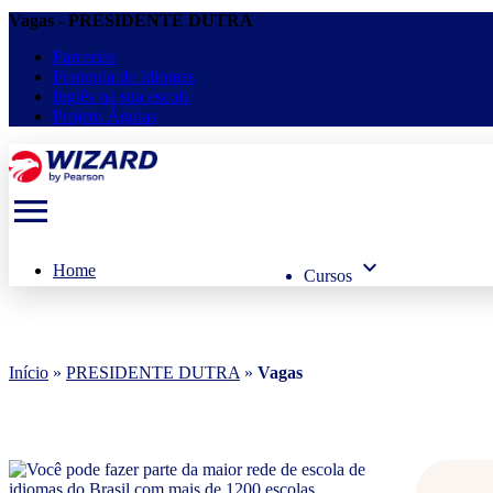
Vagas - PRESIDENTE DUTRA
Parcerias
Franquia de Idiomas
Inglês na sua escola
Projeto Águias
menu
keyboard_arrow_down
Home
Cursos
Início
»
PRESIDENTE DUTRA
»
Vagas