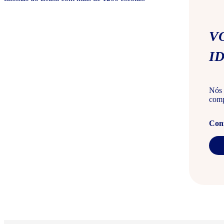
V
I
Nós 
comp
Conf