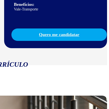
Benefícios:
Vale-Transporte
Quero me candidatar
RRÍCULO