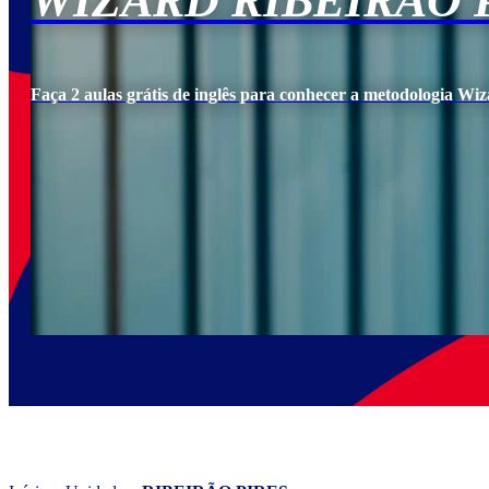
WIZARD RIBEIRÃO 
Faça 2 aulas grátis de inglês para conhecer a metodologia Wiz