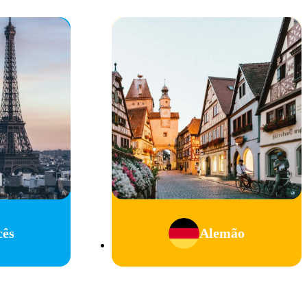
cês
Alemão