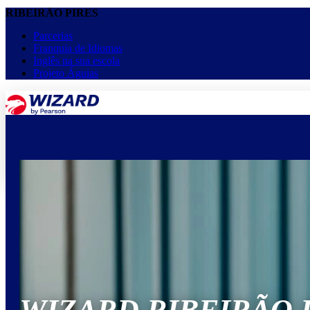
RIBEIRÃO PIRES
Parcerias
Franquia de Idiomas
Inglês na sua escola
Projeto Águias
menu
keyboard_arrow_down
Home
Cursos