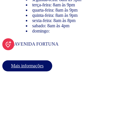
terça-feira: 8am às 9pm
quarta-feira: 8am às 9pm
quinta-feira: 8am às 9pm
sexta-feira: 8am às 8pm
sabado: 8am às 4pm
domingo:
AVENIDA FORTUNA
Mais informações