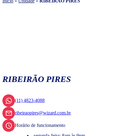
Início
»
Unidade
»
RIBEIRÃO PIRES
RIBEIRÃO PIRES
(11) 4823-4088
ribeiraopires@wizard.com.br
Horário de funcionamento
segunda-feira: 8am às 9pm