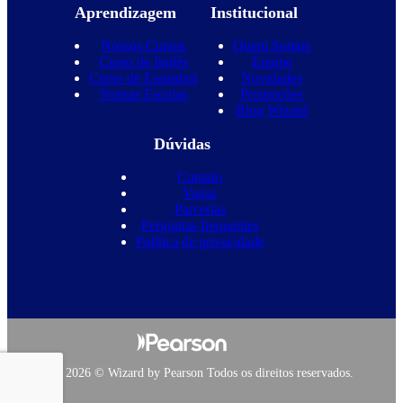
Aprendizagem
Institucional
Nossos Cursos
Quem Somos
Curso de Inglês
Equipe
Curso de Espanhol
Novidades
Nossas Escolas
Promoções
Blog Wizard
Dúvidas
Contato
Vagas
Parcerias
Perguntas frequentes
Política de privacidade
Copyright 2026 © Wizard by Pearson Todos os direitos reservados.