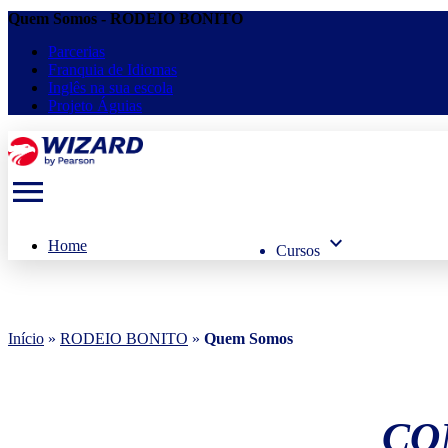
Quem Somos - RODEIO BONITO
Parcerias
Franquia de Idiomas
Inglês na sua escola
Projeto Águias
menu
keyboard_arrow_down
Home
Cursos
Início
»
RODEIO BONITO
»
Quem Somos
CO