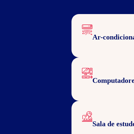
Ar-condicion
Computadore
Sala de estud