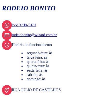
RODEIO BONITO
(55) 3798-1070
rodeiobonito@wizard.com.br
Horário de funcionamento
segunda-feira: às
terça-feira: às
quarta-feira: às
quinta-feira: às
sexta-feira: às
sabado: às
domingo: às
RUA JULIO DE CASTILHOS