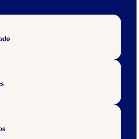
ado
s
os