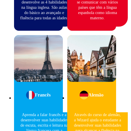
desenvolve as 4 habilidades
se comunicar com vários
na língua inglesa. São aulas
países que têm a língua
do básico ao avançado e
espanhola como idioma
fluência para todas as idades.
materno.
Francês
Alemão
Aprenda a falar francês e a
Através do curso de alemão,
desenvolver suas habilidades
a Wizard ajuda o estudante a
de escuta, escrita e leitura na
desenvolver suas habilidades
língua francesa com a
para alcançar a fluência na