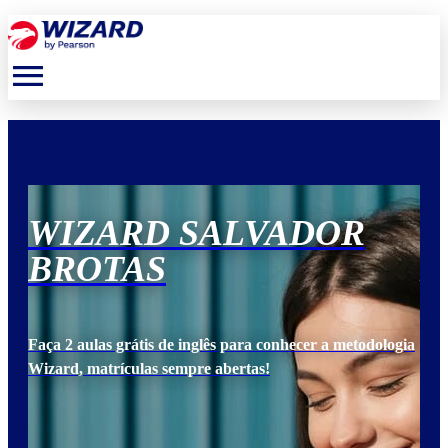
menu
WIZARD SALVADOR
W
BROTAS
B
ogia
Faça 2 aulas grátis de inglês para conhecer a metodologia
Faça
Wizard, matrículas sempre abertas!
Wiz