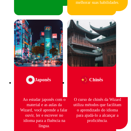
melhorar suas habilidades.
Japonês
Chinês
Ao estudar japonês com o
O curso de chinês da Wizard
material e as aulas da
utiliza métodos que facilitam
Wizard, você aprende a falar,
o aprendizado do idioma
ouvir, ler e escrever no
para ajudá-lo a alcançar a
idioma para a fluência na
proficiência.
língua.