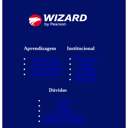
Aprendizagem
Institucional
Nossos Cursos
Quem Somos
Curso de Inglês
Equipe
Curso de Espanhol
Novidades
Nossas Escolas
Promoções
Blog Wizard
Dúvidas
Contato
Vagas
Parcerias
Perguntas frequentes
Política de privacidade