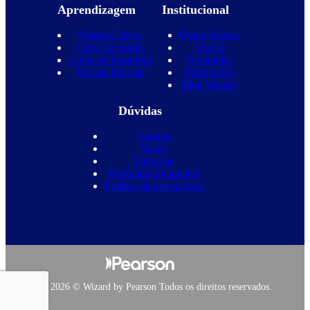
Aprendizagem
Institucional
Nossos Cursos
Quem Somos
Curso de Inglês
Equipe
Curso de Espanhol
Novidades
Nossas Escolas
Promoções
Blog Wizard
Dúvidas
Contato
Vagas
Parcerias
Perguntas frequentes
Política de privacidade
Copyright 2026 © Wizard by Pearson Todos os direitos reservados.