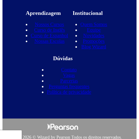
Aprendizagem
Institucional
Nossos Cursos
Quem Somos
Curso de Inglês
Equipe
Curso de Espanhol
Novidades
Nossas Escolas
Promoções
Blog Wizard
Dúvidas
Contato
Vagas
Parcerias
Perguntas frequentes
Política de privacidade
Copyright 2026 © Wizard by Pearson Todos os direitos reservados.