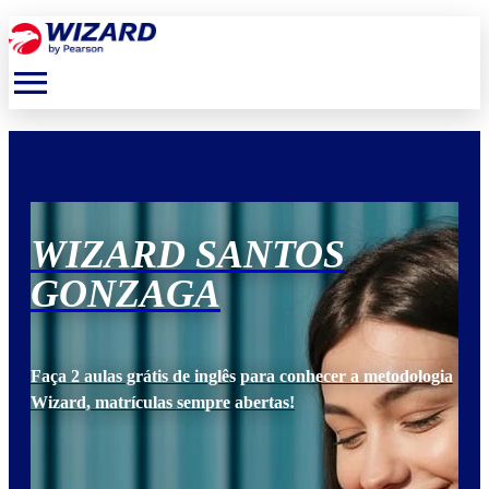
menu
WIZARD SANTOS
W
GONZAGA
G
ogia
Faça 2 aulas grátis de inglês para conhecer a metodologia
Faça
Wizard, matrículas sempre abertas!
Wiz