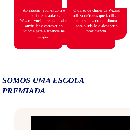
Ao estudar japonês com o
O curso de chinês da Wizard
material e as aulas da
utiliza métodos que facilitam
Wizard, você aprende a falar,
o aprendizado do idioma
ouvir, ler e escrever no
para ajudá-lo a alcançar a
idioma para a fluência na
proficiência.
língua.
SOMOS UMA ESCOLA
PREMIADA