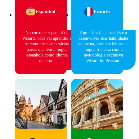
Espanhol
Francês
No curso de espanhol da
Aprenda a falar francês e a
Wizard, você vai aprender a
desenvolver suas habilidades
se comunicar com vários
de escuta, escrita e leitura na
países que têm a língua
língua francesa com a
espanhola como idioma
metodologia exclusiva
materno.
Wizard by Pearson.