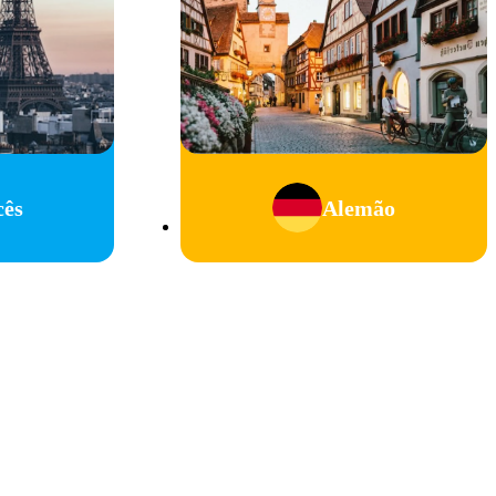
cês
Alemão