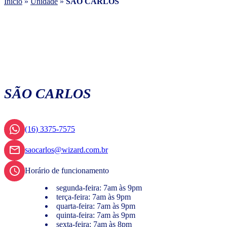
Início
»
Unidade
»
SÃO CARLOS
SÃO CARLOS
(16) 3375-7575
saocarlos@wizard.com.br
Horário de funcionamento
segunda-feira: 7am às 9pm
terça-feira: 7am às 9pm
quarta-feira: 7am às 9pm
quinta-feira: 7am às 9pm
sexta-feira: 7am às 8pm