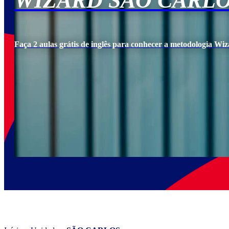
WIZARD SÃO CARL
Faça 2 aulas grátis de inglês para conhecer a metodologia Wiz