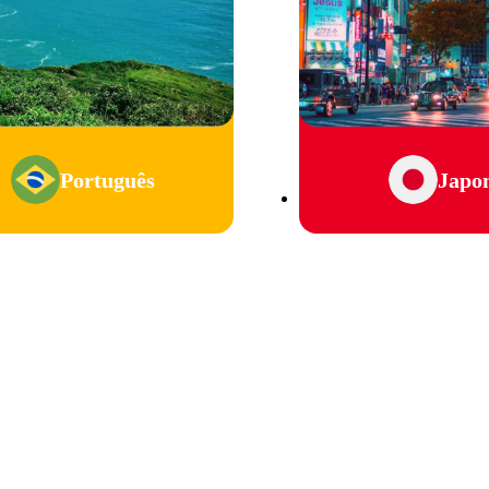
Português
Japo