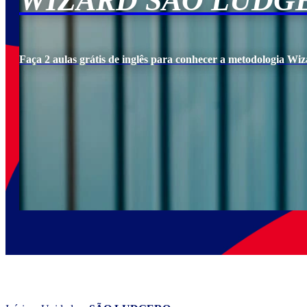
WIZARD SÃO LUDG
Faça 2 aulas grátis de inglês para conhecer a metodologia Wiz