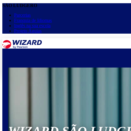
SÃO LUDGERO
Parcerias
Franquia de Idiomas
Inglês na sua escola
Projeto Águias
menu
keyboard_arrow_down
Home
Cursos