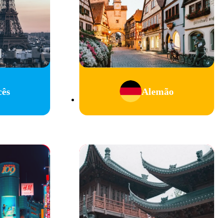
cês
Alemão