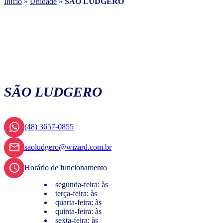
Início
»
Unidade
»
SÃO LUDGERO
SÃO LUDGERO
(48) 3657-0855
saoludgero@wizard.com.br
Horário de funcionamento
segunda-feira: às
terça-feira: às
quarta-feira: às
quinta-feira: às
sexta-feira: às