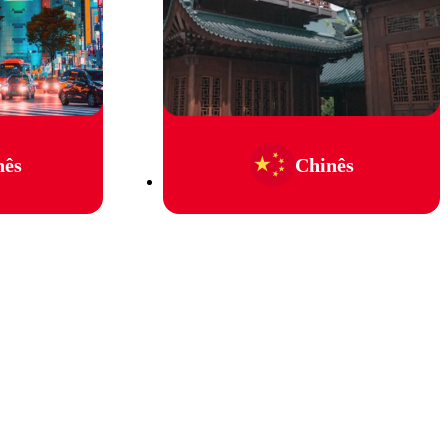
nês
Chinês