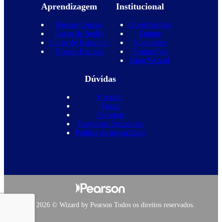
Aprendizagem
Institucional
Nossos Cursos
Quem Somos
Curso de Inglês
Equipe
Curso de Espanhol
Novidades
Nossas Escolas
Promoções
Blog Wizard
Dúvidas
Contato
Vagas
Parcerias
Perguntas frequentes
Política de privacidade
Copyright 2026 © Wizard by Pearson Todos os direitos reservados.