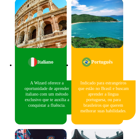
Italiano
Português
A Wizard oferece a
Indicado para estrangeiros
oportunidade de aprender
que estão no Brasil e buscam
italiano com um método
aprender a língua
exclusivo que te auxilia a
portuguesa, ou para
conquistar a fluência.
brasileiros que querem
melhorar suas habilidades.