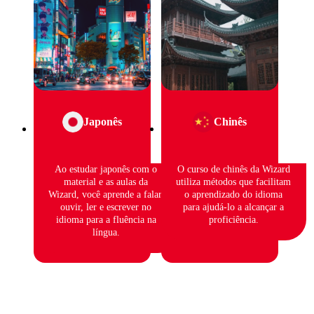
Japonês
Chinês
Ao estudar japonês com o
O curso de chinês da Wizard
material e as aulas da
utiliza métodos que facilitam
Wizard, você aprende a falar,
o aprendizado do idioma
ouvir, ler e escrever no
para ajudá-lo a alcançar a
idioma para a fluência na
proficiência.
língua.