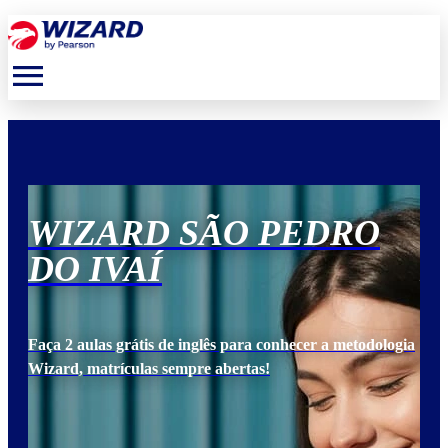
menu
WIZARD SÃO PEDRO
W
DO IVAÍ
D
ogia
Faça 2 aulas grátis de inglês para conhecer a metodologia
Faça
Wizard, matrículas sempre abertas!
Wiz