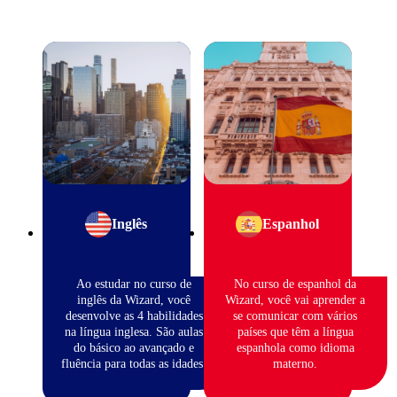
Inglês
Espanhol
Ao estudar no curso de
No curso de espanhol da
inglês da Wizard, você
Wizard, você vai aprender a
desenvolve as 4 habilidades
se comunicar com vários
na língua inglesa. São aulas
países que têm a língua
do básico ao avançado e
espanhola como idioma
fluência para todas as idades.
materno.