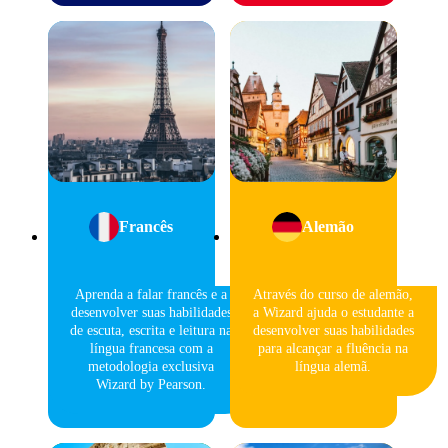
Francês
Alemão
Aprenda a falar francês e a
Através do curso de alemão,
desenvolver suas habilidades
a Wizard ajuda o estudante a
de escuta, escrita e leitura na
desenvolver suas habilidades
língua francesa com a
para alcançar a fluência na
metodologia exclusiva
língua alemã.
Wizard by Pearson.