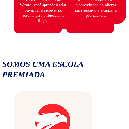
Wizard, você aprende a falar,
o aprendizado do idioma
ouvir, ler e escrever no
para ajudá-lo a alcançar a
idioma para a fluência na
proficiência.
língua.
SOMOS UMA ESCOLA
PREMIADA