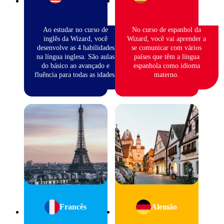
Ao estudar no curso de
No curso de espanhol da
inglês da Wizard, você
Wizard, você vai aprender a
desenvolve as 4 habilidades
se comunicar com vários
na língua inglesa. São aulas
países que têm a língua
do básico ao avançado e
espanhola como idioma
fluência para todas as idades.
materno.
Francês
Alemão