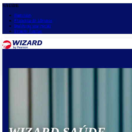
SAÚDE
Parcerias
Franquia de Idiomas
Inglês na sua escola
Projeto Águias
menu
keyboard_arrow_down
Home
Cursos