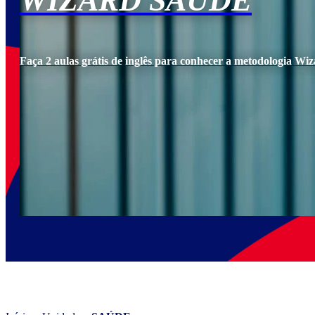
WIZARD SAÚDE
Faça 2 aulas grátis de inglês para conhecer a metodologia Wiz