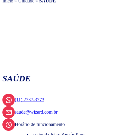
Início
»
Unidade
»
SAÚDE
SAÚDE
(11) 2737-3773
saude@wizard.com.br
Horário de funcionamento
segunda-feira: 8am às 9pm