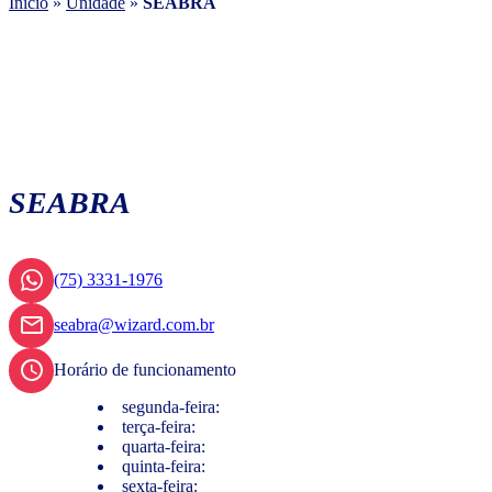
Início
»
Unidade
»
SEABRA
SEABRA
(75) 3331-1976
seabra@wizard.com.br
Horário de funcionamento
segunda-feira:
terça-feira:
quarta-feira:
quinta-feira:
sexta-feira: