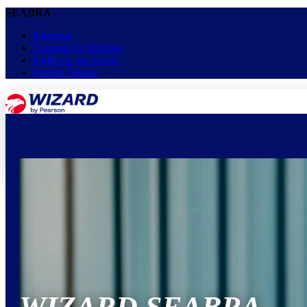
SEABRA
Parcerias
Franquia de Idiomas
Inglês na sua escola
Projeto Águias
menu
keyboard_arrow_down
Home
Cursos