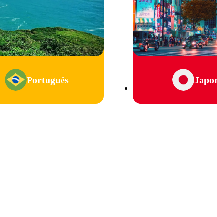
Português
Japo