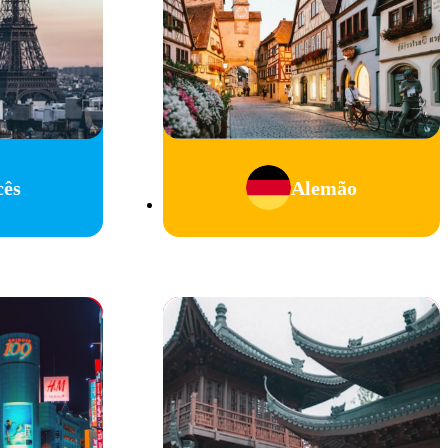
cês
Alemão