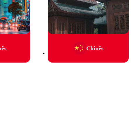
nês
Chinês