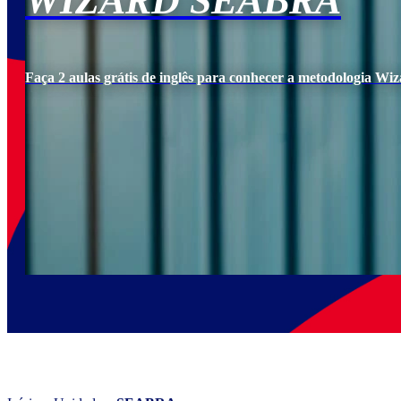
WIZARD SEABRA
Faça 2 aulas grátis de inglês para conhecer a metodologia Wiz