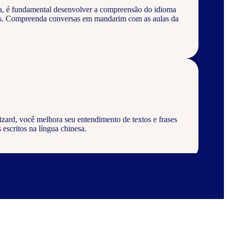
a, é fundamental desenvolver a compreensão do idioma
vos. Compreenda conversas em mandarim com as aulas da
ard, você melhora seu entendimento de textos e frases
 escritos na língua chinesa.
d, aprenda a escrever palavras, frases e textos em geral