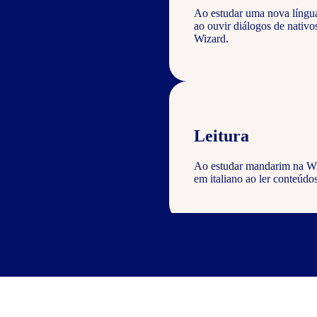
Ao estudar uma nova língu
ao ouvir diálogos de nati
Wizard.
Leitura
Ao estudar mandarim na Wiz
em italiano ao ler conteúdos
Escrita
Com o curso de chinês Wizar