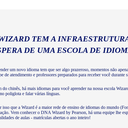
com a gramática e vocabulár
 WIZARD TEM A INFRAESTRUTURA
SPERA DE UMA ESCOLA DE IDIO
nder um novo idioma tem que ser algo prazeroso, momentos não apenas 
pe de atendimento e professores preparados para receber você durante su
 do chinês, há mais idiomas para você aprender na nossa escola Wizard
o poliglota e falar várias línguas.
r isso que a Wizard é a maior rede de ensino de idiomas do mundo (Fon
ação. Vem conhecer o DNA Wizard by Pearson, há uma equipe lhe esperan
lidades de aulas - matrículas abertas o ano inteiro!