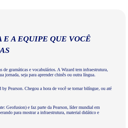
ios corretos da língua chinesa.
 E A EQUIPE QUE VOCÊ
MAS
de gramáticas e vocabulários. A Wizard tem infraestrutura,
a jornada, seja para aprender chinês ou outra língua.
 by Pearson. Chegou a hora de você se tornar bilíngue, ou até
te: Geofusion) e faz parte da Pearson, líder mundial em
do para mostrar a infraestrutura, material didático e