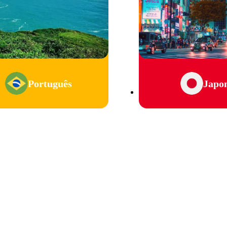
Português
Japo