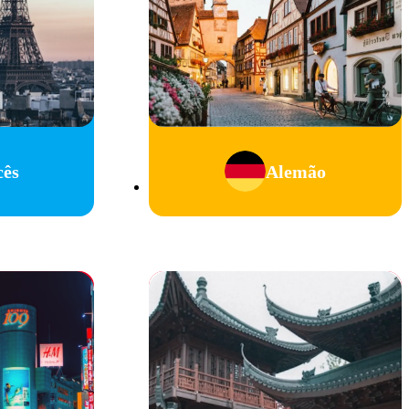
cês
Alemão