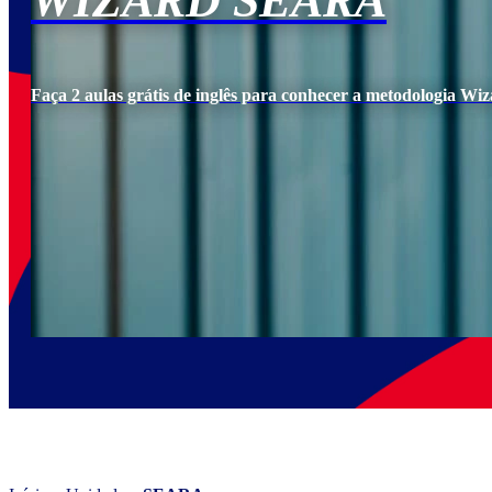
WIZARD SEARA
Faça 2 aulas grátis de inglês para conhecer a metodologia Wiz