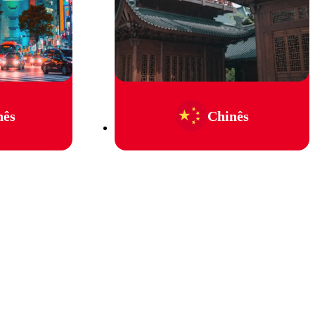
nês
Chinês