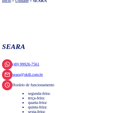
Início
»
Unidade
»
SEARA
SEARA
(49) 99926-7561
seara@skill.com.br
Horário de funcionamento
segunda-feira:
terça-feira:
quarta-feira:
quinta-feira:
sexta-feira: