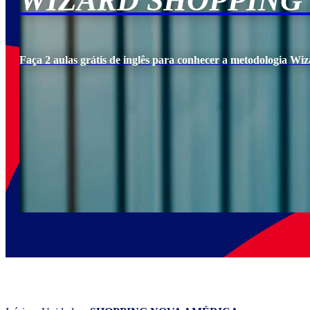
WIZARD SHOPPING
Faça 2 aulas grátis de inglês para conhecer a metodologia Wiz