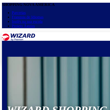
SHOPPING NOVA AMÉRICA
Parcerias
Franquia de Idiomas
Inglês na sua escola
Projeto Águias
menu
keyboard_arrow_down
Home
Cursos