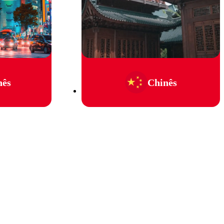
nês
Chinês