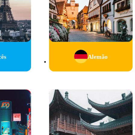
cês
Alemão