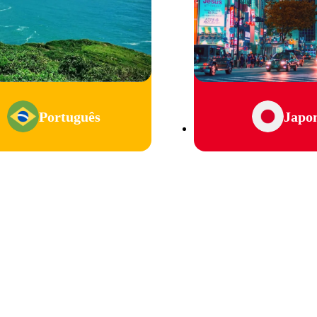
Português
Japo