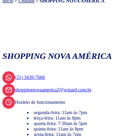
Início
»
Unidade
»
SHOPPING NOVA AMÉRICA
SHOPPING NOVA AMÉRICA
(21) 3439-7666
shoppingnovaamerica2@wizard.com.br
Horário de funcionamento
segunda-feira: 11am às 7pm
terça-feira: 11am às 8pm
quarta-feira: 7:30am às 5pm
quinta-feira: 11am às 8pm
sexta-feira: 11am às 7pm