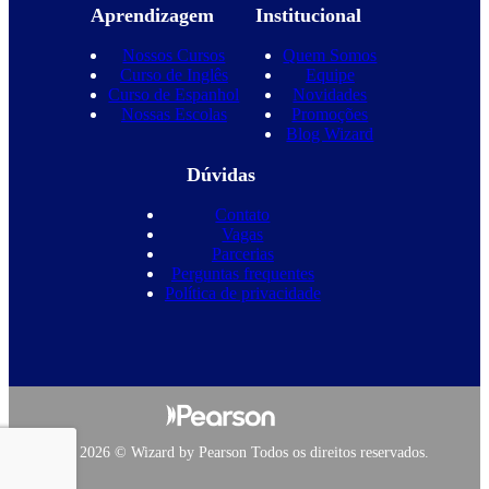
Aprendizagem
Institucional
Nossos Cursos
Quem Somos
Curso de Inglês
Equipe
Curso de Espanhol
Novidades
Nossas Escolas
Promoções
Blog Wizard
Dúvidas
Contato
Vagas
Parcerias
Perguntas frequentes
Política de privacidade
Copyright 2026 © Wizard by Pearson Todos os direitos reservados.