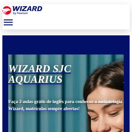
menu
WIZARD SJC
W
AQUARIUS
A
ogia
Faça 2 aulas grátis de inglês para conhecer a metodologia
Faça
Wizard, matrículas sempre abertas!
Wiz