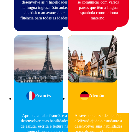
desenvolve as 4 habilidades
se comunicar com vários
na língua inglesa. São aulas
países que têm a língua
do básico ao avançado e
espanhola como idioma
fluência para todas as idades.
materno.
Francês
Alemão
Aprenda a falar francês e a
Através do curso de alemão,
desenvolver suas habilidades
a Wizard ajuda o estudante a
de escuta, escrita e leitura na
desenvolver suas habilidades
língua francesa com a
para alcançar a fluência na