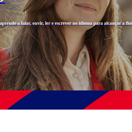
prende a falar, ouvir, ler e escrever no idioma para alcançar a fluê