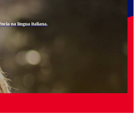
ncia na língua italiana.
Ao e
Quer