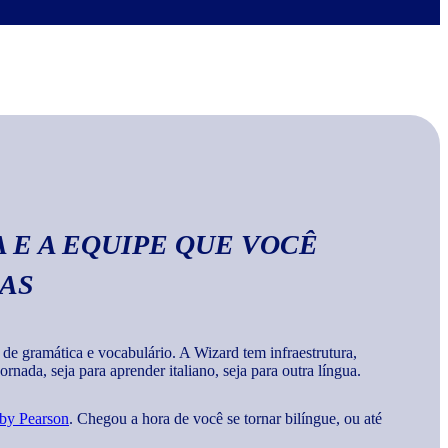
no Wizard, você aprende a escrever palavras, frases e
a
gramática e vocabulários corretos da língua
.
 E A EQUIPE QUE VOCÊ
MAS
 gramática e vocabulário. A Wizard tem infraestrutura,
rnada, seja para aprender italiano, seja para outra língua.
 by Pearson
. Chegou a hora de você se tornar bilíngue, ou até