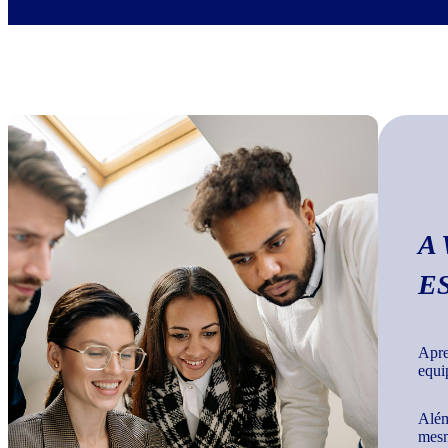
A
E
Apre
equi
Além
mesm