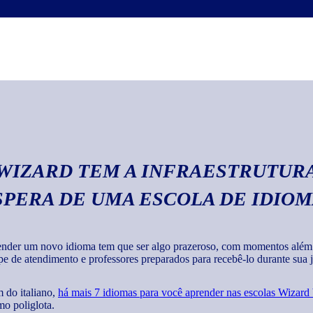
Escrita
Com o curso de italia
textos em geral com 
 WIZARD TEM A INFRAESTRUTURA
SPERA DE UMA ESCOLA DE IDIO
nder um novo idioma tem que ser algo prazeroso, com momentos além de
pe de atendimento e professores preparados para recebê-lo durante sua jo
 do italiano,
há mais 7 idiomas para você aprender nas escolas Wizard
o poliglota.