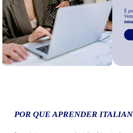
É po
Vem
uma 
POR QUE APRENDER ITALIAN