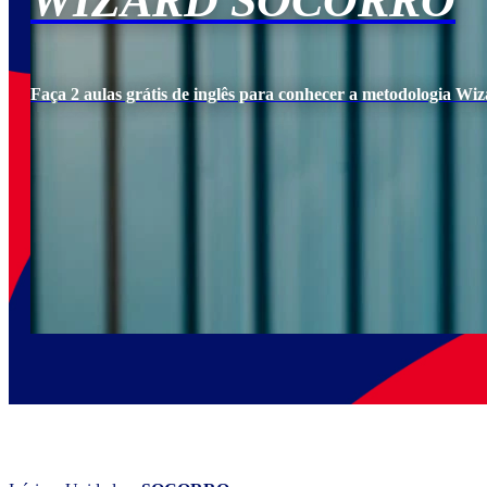
WIZARD SOCORRO
Faça 2 aulas grátis de inglês para conhecer a metodologia Wiz