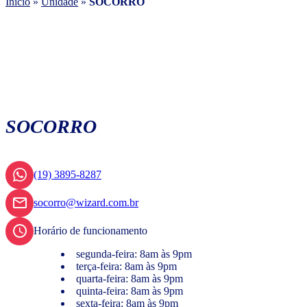
Início
»
Unidade
»
SOCORRO
SOCORRO
(19) 3895-8287
socorro@wizard.com.br
Horário de funcionamento
segunda-feira: 8am às 9pm
terça-feira: 8am às 9pm
quarta-feira: 8am às 9pm
quinta-feira: 8am às 9pm
sexta-feira: 8am às 9pm