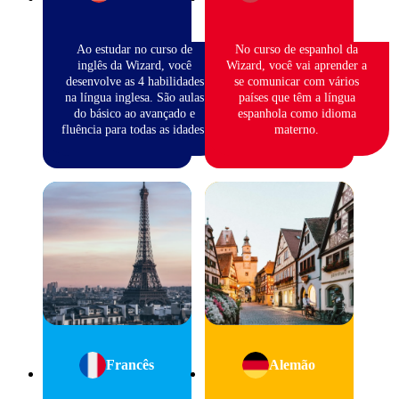
Ao estudar no curso de
No curso de espanhol da
inglês da Wizard, você
Wizard, você vai aprender a
desenvolve as 4 habilidades
se comunicar com vários
na língua inglesa. São aulas
países que têm a língua
do básico ao avançado e
espanhola como idioma
fluência para todas as idades.
materno.
Francês
Alemão