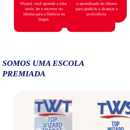
Wizard, você aprende a falar,
o aprendizado do idioma
ouvir, ler e escrever no
para ajudá-lo a alcançar a
idioma para a fluência na
proficiência.
língua.
SOMOS UMA ESCOLA
PREMIADA