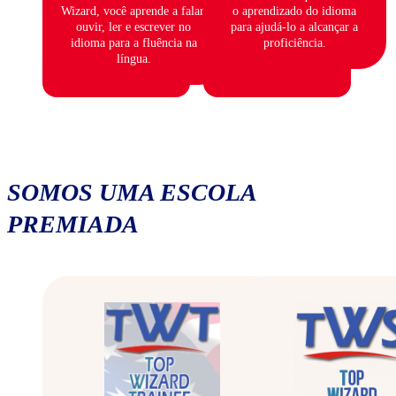
Wizard, você aprende a falar,
o aprendizado do idioma
ouvir, ler e escrever no
para ajudá-lo a alcançar a
idioma para a fluência na
proficiência.
língua.
SOMOS UMA ESCOLA
PREMIADA