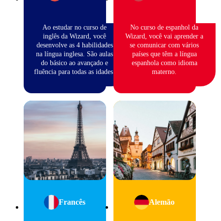
Ao estudar no curso de
No curso de espanhol da
inglês da Wizard, você
Wizard, você vai aprender a
desenvolve as 4 habilidades
se comunicar com vários
na língua inglesa. São aulas
países que têm a língua
do básico ao avançado e
espanhola como idioma
fluência para todas as idades.
materno.
Francês
Alemão