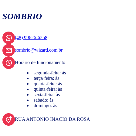
SOMBRIO
(48) 99626-6258
sombrio@wizard.com.br
Horário de funcionamento
segunda-feira: às
terça-feira: às
quarta-feira: às
quinta-feira: às
sexta-feira: às
sabado: às
domingo: às
RUA ANTONIO INACIO DA ROSA