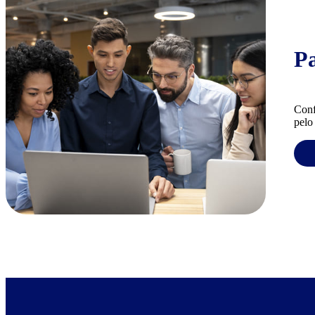
P
Conf
pelo