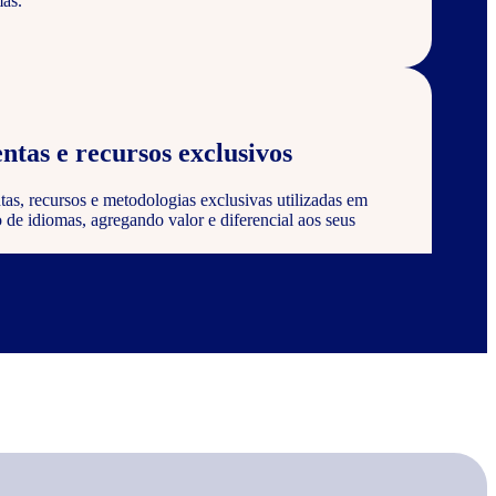
as.
ntas e recursos exclusivos
tas, recursos e metodologias exclusivas utilizadas em
de idiomas, agregando valor e diferencial aos seus
 certificação
 ser reconhecido e certificado pela Wizard, agregando
onstrando compromisso com a qualidade e excelência