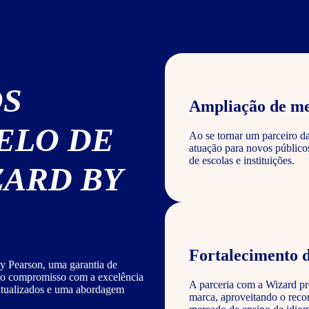
OS
Ampliação de m
ELO DE
Ao se tornar um parceiro d
atuação para novos público
de escolas e instituições.
ZARD BY
Fortalecimento 
y Pearson, uma garantia de
sso compromisso com a excelência
A parceria com a Wizard pro
 atualizados e uma abordagem
marca, aproveitando o reco