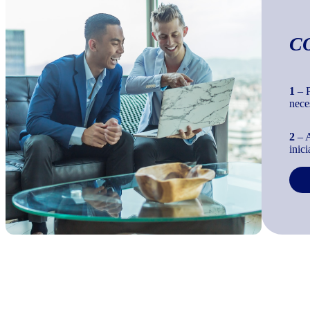
C
1
– P
nece
2
– A
inic