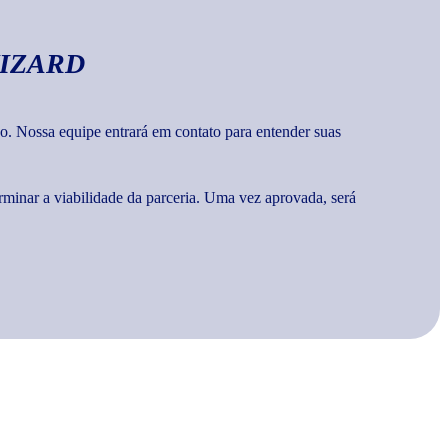
IZARD
o. Nossa equipe entrará em contato para entender suas
rminar a viabilidade da parceria. Uma vez aprovada, será