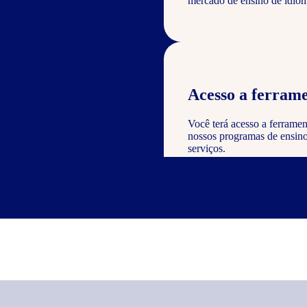
mercado de ensino de idiom
Acesso a ferrame
Você terá acesso a ferramen
nossos programas de ensino 
serviços.
Reconhecimento e
Como parceiro, você poderá
valor à sua empresa e dem
nos serviços oferecidos.