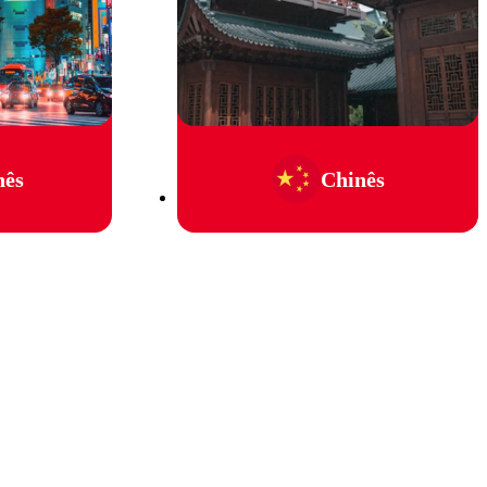
nês
Chinês