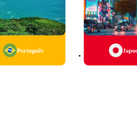
Português
Japo