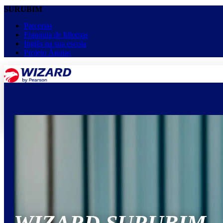
SURUBIM
Parcerias
Franquia de Idiomas
Inglês na sua escola
Projeto Águias
menu
keyboard_arrow_down
Home
Cursos