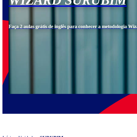
WIZARD SURUBIM
Faça 2 aulas grátis de inglês para conhecer a metodologia Wiz