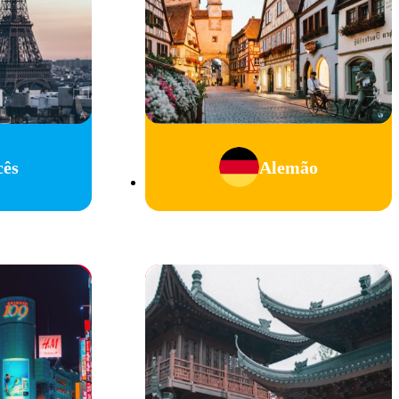
cês
Alemão