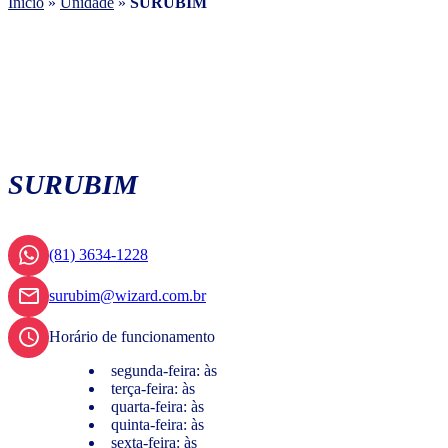
Início
»
Unidade
»
SURUBIM
SURUBIM
(81) 3634-1228
surubim@wizard.com.br
Horário de funcionamento
segunda-feira: às
terça-feira: às
quarta-feira: às
quinta-feira: às
sexta-feira: às