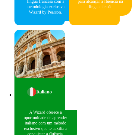
língua francesa com a
para alcançar a fluência na
metodologia exclusiva
língua alemã.
Wizard by Pearson.
Italiano
A Wizard oferece a
oportunidade de aprender
italiano com um método
exclusivo que te auxilia a
conquistar a fluência.