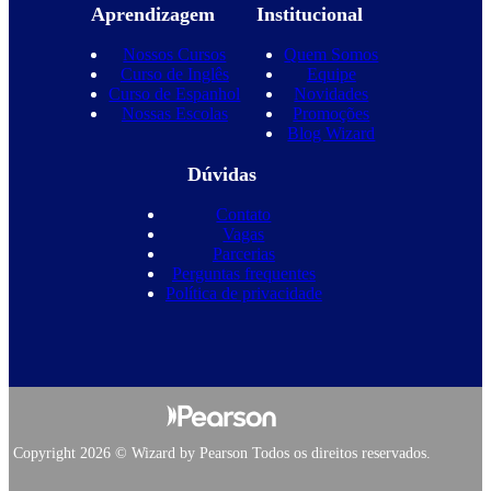
Aprendizagem
Institucional
Nossos Cursos
Quem Somos
Curso de Inglês
Equipe
Curso de Espanhol
Novidades
Nossas Escolas
Promoções
Blog Wizard
Dúvidas
Contato
Vagas
Parcerias
Perguntas frequentes
Política de privacidade
Copyright 2026 © Wizard by Pearson Todos os direitos reservados.