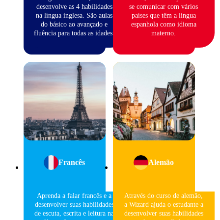
desenvolve as 4 habilidades
se comunicar com vários
na língua inglesa. São aulas
países que têm a língua
do básico ao avançado e
espanhola como idioma
fluência para todas as idades.
materno.
Francês
Alemão
Aprenda a falar francês e a
Através do curso de alemão,
desenvolver suas habilidades
a Wizard ajuda o estudante a
de escuta, escrita e leitura na
desenvolver suas habilidades