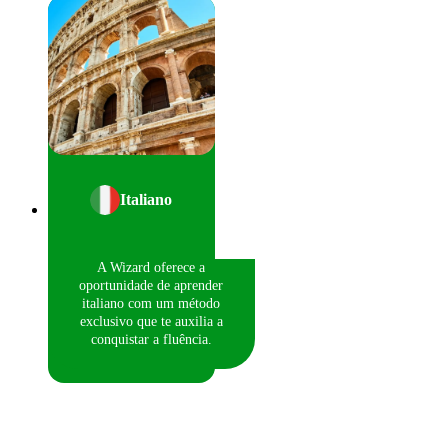
Italiano
A Wizard oferece a
oportunidade de aprender
italiano com um método
exclusivo que te auxilia a
conquistar a fluência.