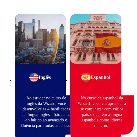
Inglês
Espanhol
Ao estudar no curso de
No curso de espanhol da
inglês da Wizard, você
Wizard, você vai aprender a
desenvolve as 4 habilidades
se comunicar com vários
na língua inglesa. São aulas
países que têm a língua
do básico ao avançado e
espanhola como idioma
fluência para todas as idades.
materno.