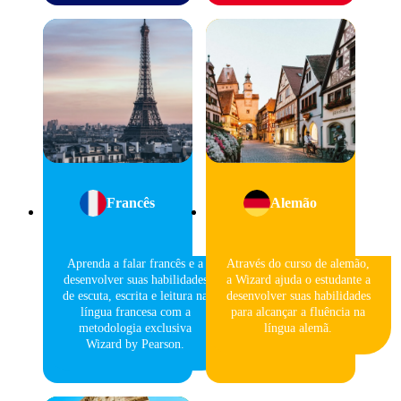
Francês
Alemão
Aprenda a falar francês e a
Através do curso de alemão,
desenvolver suas habilidades
a Wizard ajuda o estudante a
de escuta, escrita e leitura na
desenvolver suas habilidades
língua francesa com a
para alcançar a fluência na
metodologia exclusiva
língua alemã.
Wizard by Pearson.