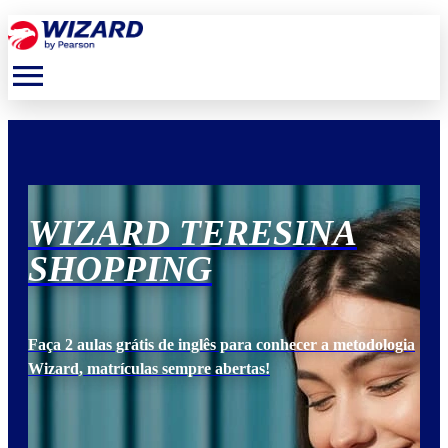
menu
WIZARD TERESINA
W
SHOPPING
S
ogia
Faça 2 aulas grátis de inglês para conhecer a metodologia
Faça
Wizard, matrículas sempre abertas!
Wiz