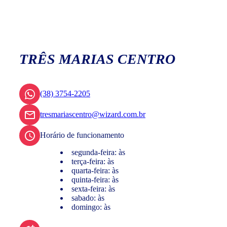
TRÊS MARIAS CENTRO
(38) 3754-2205
tresmariascentro@wizard.com.br
Horário de funcionamento
segunda-feira: às
terça-feira: às
quarta-feira: às
quinta-feira: às
sexta-feira: às
sabado: às
domingo: às