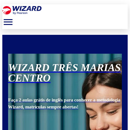
menu
AS
WIZARD TRÊS MARIAS
W
CENTRO
C
ogia
Faça 2 aulas grátis de inglês para conhecer a metodologia
Faça
Wizard, matrículas sempre abertas!
Wiz