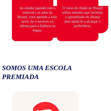
Ao estudar japonês com o
O curso de chinês da Wizard
material e as aulas da
utiliza métodos que facilitam
Wizard, você aprende a falar,
o aprendizado do idioma
ouvir, ler e escrever no
para ajudá-lo a alcançar a
idioma para a fluência na
proficiência.
língua.
SOMOS UMA ESCOLA
PREMIADA