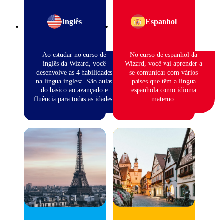
Inglês
Espanhol
Ao estudar no curso de
No curso de espanhol da
inglês da Wizard, você
Wizard, você vai aprender a
desenvolve as 4 habilidades
se comunicar com vários
na língua inglesa. São aulas
países que têm a língua
do básico ao avançado e
espanhola como idioma
fluência para todas as idades.
materno.