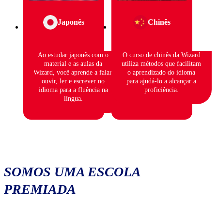
Japonês
Chinês
Ao estudar japonês com o
O curso de chinês da Wizard
material e as aulas da
utiliza métodos que facilitam
Wizard, você aprende a falar,
o aprendizado do idioma
ouvir, ler e escrever no
para ajudá-lo a alcançar a
idioma para a fluência na
proficiência.
língua.
SOMOS UMA ESCOLA
PREMIADA