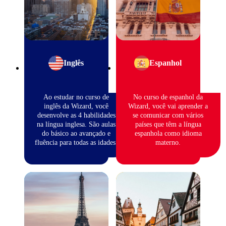
Inglês
Espanhol
Ao estudar no curso de
No curso de espanhol da
inglês da Wizard, você
Wizard, você vai aprender a
desenvolve as 4 habilidades
se comunicar com vários
na língua inglesa. São aulas
países que têm a língua
do básico ao avançado e
espanhola como idioma
fluência para todas as idades.
materno.