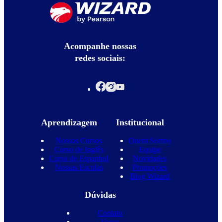
Acompanhe nossas
redes sociais:
Aprendizagem
Institucional
Nossos Cursos
Quem Somos
Curso de Inglês
Equipe
Curso de Espanhol
Novidades
Nossas Escolas
Promoções
Blog Wizard
Dúvidas
Contato
Vagas