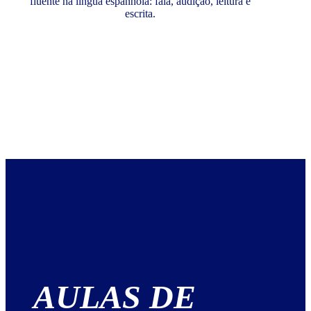
fluente na língua espanhola: fala, audição, leitura e
escrita.
AULAS DE