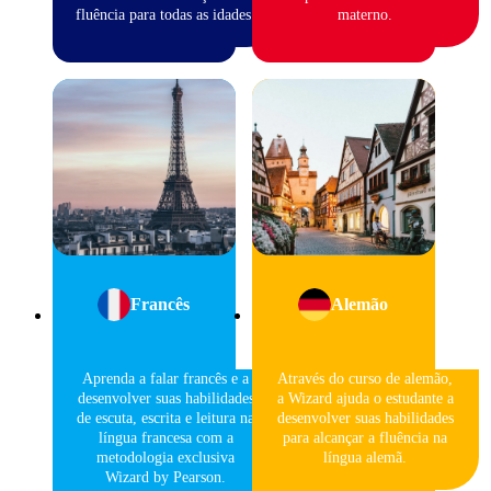
fluência para todas as idades.
materno.
Francês
Alemão
Aprenda a falar francês e a
Através do curso de alemão,
desenvolver suas habilidades
a Wizard ajuda o estudante a
de escuta, escrita e leitura na
desenvolver suas habilidades
língua francesa com a
para alcançar a fluência na
metodologia exclusiva
língua alemã.
Wizard by Pearson.