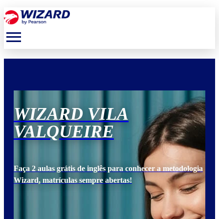
menu
WIZARD VILA
W
VALQUEIRE
V
ogia
Faça 2 aulas grátis de inglês para conhecer a metodologia
Faça
Wizard, matrículas sempre abertas!
Wiz