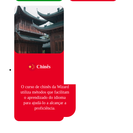
Chinês
O curso de chinês da Wizard
utiliza métodos que facilitam
o aprendizado do idioma
para ajudá-lo a alcançar a
proficiência.