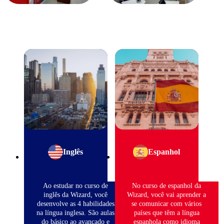
Inglês
Espanhol
Ao estudar no curso de
No curso de espanhol da
inglês da Wizard, você
Wizard, você vai aprender a
desenvolve as 4 habilidades
se comunicar com vários
na língua inglesa. São aulas
países que têm a língua
do básico ao avançado e
espanhola como idioma