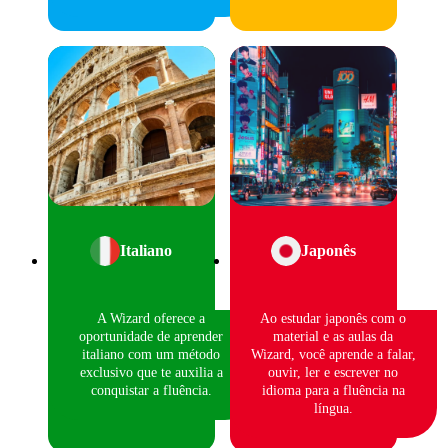
Italiano
Japonês
A Wizard oferece a
Ao estudar japonês com o
oportunidade de aprender
material e as aulas da
italiano com um método
Wizard, você aprende a falar,
exclusivo que te auxilia a
ouvir, ler e escrever no
conquistar a fluência.
idioma para a fluência na
língua.