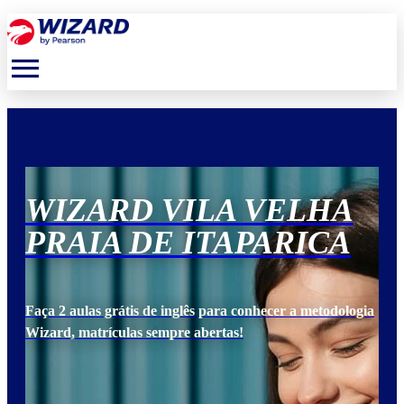
menu
WIZARD VILA VELHA
W
PRAIA DE ITAPARICA
P
ogia
Faça 2 aulas grátis de inglês para conhecer a metodologia
Faça
Wizard, matrículas sempre abertas!
Wiz