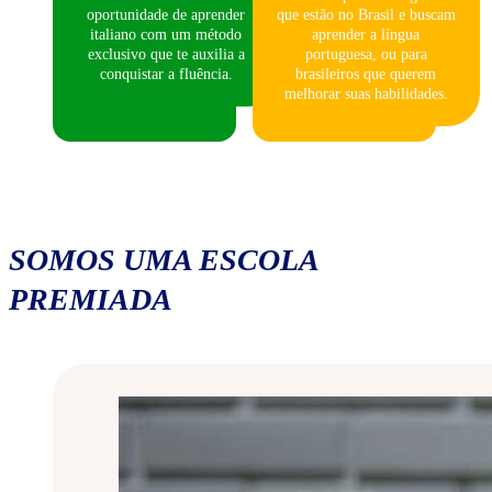
oportunidade de aprender
que estão no Brasil e buscam
italiano com um método
aprender a língua
exclusivo que te auxilia a
portuguesa, ou para
conquistar a fluência.
brasileiros que querem
melhorar suas habilidades.
SOMOS UMA ESCOLA
PREMIADA