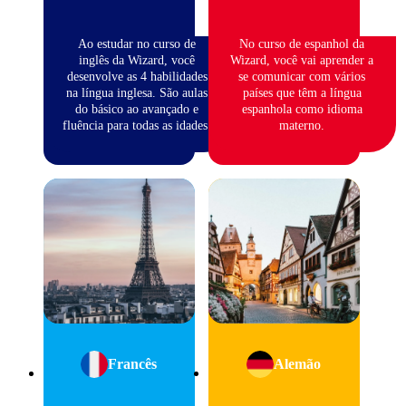
Ao estudar no curso de
No curso de espanhol da
inglês da Wizard, você
Wizard, você vai aprender a
desenvolve as 4 habilidades
se comunicar com vários
na língua inglesa. São aulas
países que têm a língua
do básico ao avançado e
espanhola como idioma
fluência para todas as idades.
materno.
Francês
Alemão