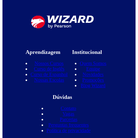
Aprendizagem
Institucional
Nossos Cursos
Quem Somos
Curso de Inglês
Equipe
Curso de Espanhol
Novidades
Nossas Escolas
Promoções
Blog Wizard
Dúvidas
Contato
Vagas
Parcerias
Perguntas frequentes
Política de privacidade