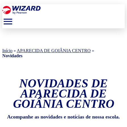
menu
Início
»
APARECIDA DE GOIÂNIA CENTRO
»
Novidades
NOVIDADES DE
APARECIDA DE
GOIÂNIA CENTRO
Acompanhe as novidades e notícias de nossa escola.