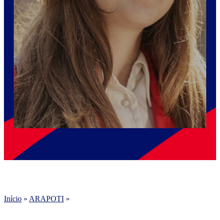
Início
»
ARAPOTI
»