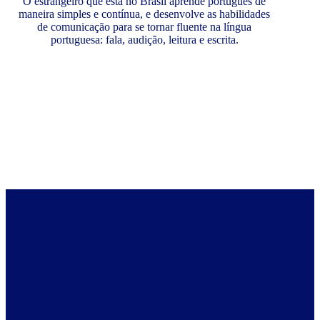
O estrangeiro que está no Brasil aprende português de
maneira simples e contínua, e desenvolve as habilidades
de comunicação para se tornar fluente na língua
portuguesa: fala, audição, leitura e escrita.