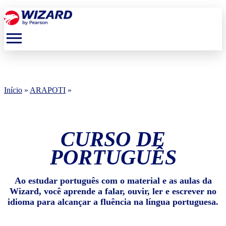
menu
Início
»
ARAPOTI
»
CURSO DE
PORTUGUÊS
Ao estudar português com o material e as aulas da
Wizard, você aprende a falar, ouvir, ler e escrever no
idioma para alcançar a fluência na língua portuguesa.