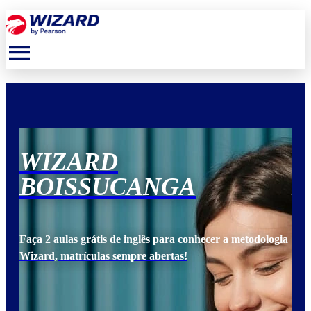
menu
WIZARD
W
BOISSUCANGA
B
ogia
Faça 2 aulas grátis de inglês para conhecer a metodologia
Faça
Wizard, matrículas sempre abertas!
Wiz