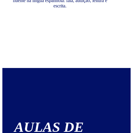
fluente na língua espanhola: fala, audição, leitura e
escrita.
AULAS DE