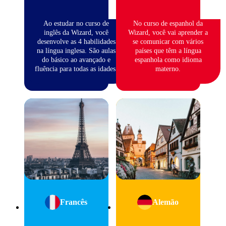
Ao estudar no curso de
No curso de espanhol da
inglês da Wizard, você
Wizard, você vai aprender a
desenvolve as 4 habilidades
se comunicar com vários
na língua inglesa. São aulas
países que têm a língua
do básico ao avançado e
espanhola como idioma
fluência para todas as idades.
materno.
Francês
Alemão