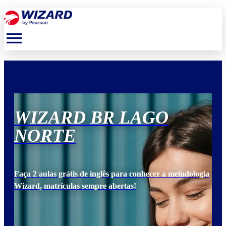
menu
WIZARD BR LAGO
W
NORTE
N
ogia
Faça 2 aulas grátis de inglês para conhecer a metodologia
Faça
Wizard, matrículas sempre abertas!
Wiz