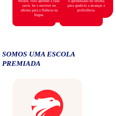
Wizard, você aprende a falar,
o aprendizado do idioma
ouvir, ler e escrever no
para ajudá-lo a alcançar a
idioma para a fluência na
proficiência.
língua.
SOMOS UMA ESCOLA
PREMIADA