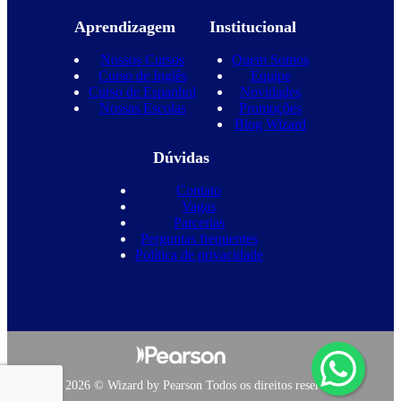
Aprendizagem
Institucional
Nossos Cursos
Quem Somos
Curso de Inglês
Equipe
Curso de Espanhol
Novidades
Nossas Escolas
Promoções
Blog Wizard
Dúvidas
Contato
Vagas
Parcerias
Perguntas frequentes
Política de privacidade
Copyright 2026 © Wizard by Pearson Todos os direitos reservados.