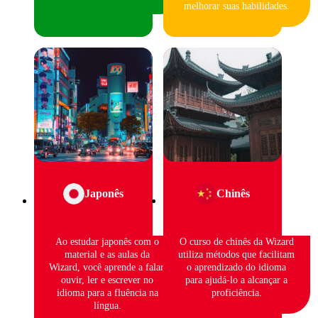
melhorar suas habilidades.
Japonês
Chinês
Ao estudar japonês com o
O curso de chinês da Wizard
material e as aulas da
utiliza métodos que facilitam
Wizard, você aprende a falar,
o aprendizado do idioma
ouvir, ler e escrever no
para ajudá-lo a alcançar a
idioma para a fluência na
proficiência.
língua.