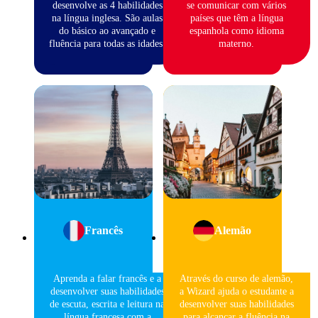
desenvolve as 4 habilidades
se comunicar com vários
na língua inglesa. São aulas
países que têm a língua
do básico ao avançado e
espanhola como idioma
fluência para todas as idades.
materno.
Francês
Alemão
Aprenda a falar francês e a
Através do curso de alemão,
desenvolver suas habilidades
a Wizard ajuda o estudante a
de escuta, escrita e leitura na
desenvolver suas habilidades
língua francesa com a
para alcançar a fluência na