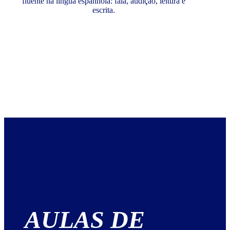
fluente na língua espanhola: fala, audição, leitura e
escrita.
AULAS DE