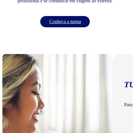
profissional e se comunicar em viagens ao exterior.
Conheça a turma
T
Para